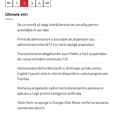
Paginație
1
2
3
4
articole
Ultimele stiri
De ce merită să alegi îmbrăcăminte de camuflaj pentru
activitățile în aer liber
Firmă de administrare a asociației de proprietari sau
administrare internă? Ce și când câștigă proprietarii
Tranzactionarea obligatiunilor euro Fidelis a fost suspendata
din cauza inchiderii sistemului T2S
Parteneriatul dintre Microsoft si Anthropic prinde contur:
Copilot Cowork este in sfarsit disponibil in cadrul programului
Frontier
Romania pregateste cadrul institutional pentru punerea in
aplicare a Legii privind inteligenta artificiala
Tesla Semi va ajunge in Europa: Elon Musk confirma lansarea
camionului electric