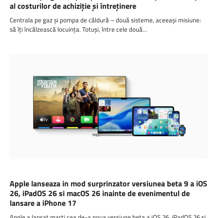
al costurilor de achiziție și întreținere
Centrala pe gaz și pompa de căldură – două sisteme, aceeași misiune:
să îți încălzească locuința. Totuși, între cele două…
HARDWARE
Apple lanseaza in mod surprinzator versiunea beta 9 a iOS
26, iPadOS 26 si macOS 26 inainte de evenimentul de
lansare a iPhone 17
Apple a lansat marti cea de-a noua versiune beta a iOS 26, iPadOS 26 si