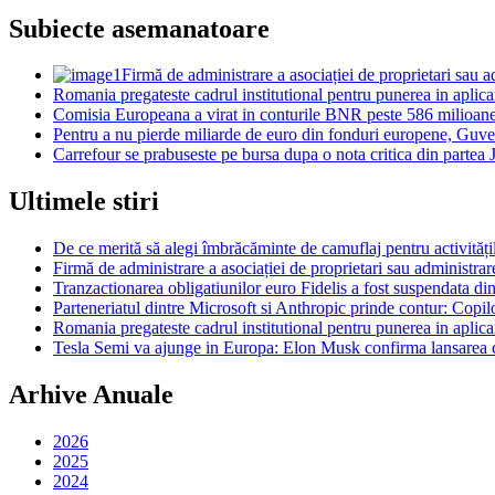
Subiecte asemanatoare
Firmă de administrare a asociației de proprietari sau a
Romania pregateste cadrul institutional pentru punerea in aplicare
Comisia Europeana a virat in conturile BNR peste 586 milioan
Pentru a nu pierde miliarde de euro din fonduri europene, Guvernu
Carrefour se prabuseste pe bursa dupa o nota critica din parte
Ultimele stiri
De ce merită să alegi îmbrăcăminte de camuflaj pentru activitățil
Firmă de administrare a asociației de proprietari sau administrar
Tranzactionarea obligatiunilor euro Fidelis a fost suspendata di
Parteneriatul dintre Microsoft si Anthropic prinde contur: Copil
Romania pregateste cadrul institutional pentru punerea in aplicare
Tesla Semi va ajunge in Europa: Elon Musk confirma lansarea c
Arhive Anuale
2026
2025
2024