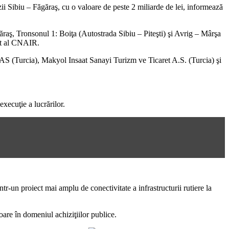
zii Sibiu – Făgăraş, cu o valoare de peste 2 miliarde de lei, informează
ăraş, Tronsonul 1: Boiţa (Autostrada Sibiu – Piteşti) şi Avrig – Mârşa
at al CNAIR.
AS (Turcia), Makyol Insaat Sanayi Turizm ve Ticaret A.S. (Turcia) şi
execuţie a lucrărilor.
r-un proiect mai amplu de conectivitate a infrastructurii rutiere la
oare în domeniul achiziţiilor publice.