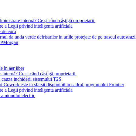
dministrare internă? Ce și când câștigă proprietarii
 a Legii privind inteligenta artificiala
e de euro
l da unda verde defrisarilor in ariile protejate de pe traseul autostrazii
a JPMorgan
e în aer liber
e internă? Ce și când câștigă proprietarii
n cauza inchiderii sistemului T2S
ot Cowork este in sfarsit disponibil in cadrul programului Frontier
 a Legii privind inteligenta artificiala
amionului electric