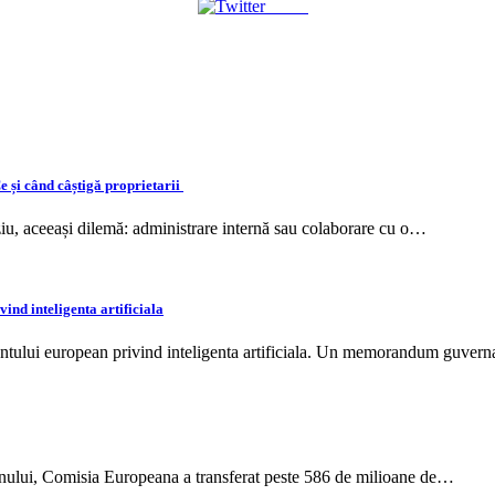
Tweet
e și când câștigă proprietarii
rziu, aceeași dilemă: administrare internă sau colaborare cu o…
ind inteligenta artificiala
mentului european privind inteligenta artificiala. Un memorandum guver
 anului, Comisia Europeana a transferat peste 586 de milioane de…