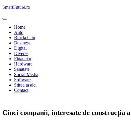
Skip
SmartFuture.ro
to
content
Home
Auto
Blockchain
Business
Digital
Diverse
Financiar
Hardware
Sanatate
Social Media
Software
Stirea ta aici
Contact
Business
Cinci companii, interesate de construcția 