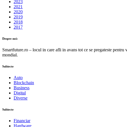
2023
2021
2020
2019
2018
2017
Despre noi:
Smartfuture.ro – locul in care afli in avans tot ce se pregateste pentru 
mondial.
Subiecte
Auto
Blockchain
Business
Digital
Diverse
Subiecte
Financiar
Hardware