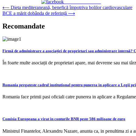
Share on Facebook
Navigare
⟵
Dieta mediteraneană, benefică împotriva bolilor cardiovasculare
BCE a mărit dobânda de referință
⟶
în
articole
Recomandate
Firmă de administrare a asociației de proprietari sau administrare internă? C
În foarte multe asociații de proprietari apare, mai devreme sau mai tâ
Romania pregateste cadrul institutional pentru punerea in aplicare a Legii priv
Romania face primii pasi oficiali catre punerea in aplicare a Regula
Comisia Europeana a virat in conturile BNR peste 586 milioane de euro
Ministrul Finantelor, Alexandru Nazare, anunta ca, in penultima zi a