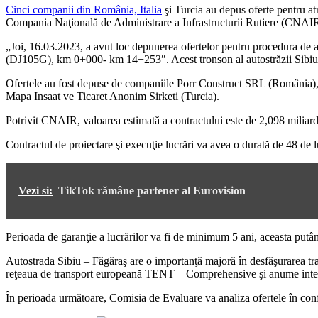
Cinci companii din România, Italia
şi Turcia au depus oferte pentru atr
Compania Naţională de Administrare a Infrastructurii Rutiere (CNAIR
„Joi, 16.03.2023, a avut loc depunerea ofertelor pentru procedura de at
(DJ105G), km 0+000- km 14+253″. Acest tronson al autostrăzii Sibiu
Ofertele au fost depuse de companiile Porr Construct SRL (România), 
Mapa Insaat ve Ticaret Anonim Sirketi (Turcia).
Potrivit CNAIR, valoarea estimată a contractului este de 2,098 miliard
Contractul de proiectare şi execuţie lucrări va avea o durată de 48 de l
Vezi si:
TikTok rămâne partener al Eurovision
Perioada de garanţie a lucrărilor va fi de minimum 5 ani, aceasta putâ
Autostrada Sibiu – Făgăraş are o importanţă majoră în desfăşurarea traf
reţeaua de transport europeană TENT – Comprehensive şi anume interc
În perioada următoare, Comisia de Evaluare va analiza ofertele în confo