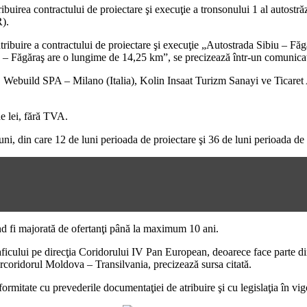
ibuirea contractului de proiectare şi execuţie a tronsonului 1 al autostră
).
ribuire a contractului de proiectare şi execuţie „Autostrada Sibiu – Făg
 – Făgăraş are o lungime de 14,25 km”, se precizează într-un comunic
Webuild SPA – Milano (Italia), Kolin Insaat Turizm Sanayi ve Ticaret 
e lei, fără TVA.
uni, din care 12 de luni perioada de proiectare şi 36 de luni perioada de 
nd fi majorată de ofertanţi până la maximum 10 ani.
icului pe direcţia Coridorului IV Pan European, deoarece face parte dint
oridorul Moldova – Transilvania, precizează sursa citată.
rmitate cu prevederile documentaţiei de atribuire şi cu legislaţia în vig