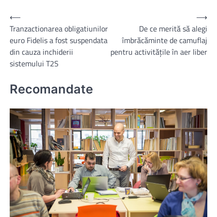
Navigare
⟵
⟶
Tranzactionarea obligatiunilor
De ce merită să alegi
în
euro Fidelis a fost suspendata
îmbrăcăminte de camuflaj
articole
din cauza inchiderii
pentru activitățile în aer liber
sistemului T2S
Recomandate