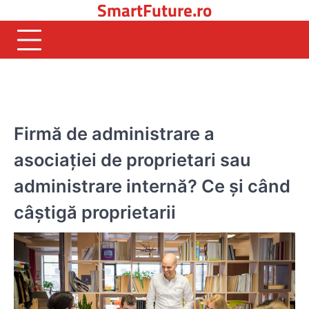
SmartFuture.ro
Skip
to
content
BUSINESS
Firmă de administrare a
asociației de proprietari sau
administrare internă? Ce și când
câștigă proprietarii