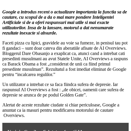
Google a introdus recent o actualizare importanta la functia sa de
cautare, cu scopul de a da o mai mare pondere Inteligentei
Artificiale si de a oferi raspunsuri mai utile si mai exacte
utilizatorilor. Insa de la lansare, motorul a dat nenumarate
rezultate inexacte si absurde.
Faceti pizza cu lipici, gravidele au voie sa fumeze, in penisul tau pot
fi gandaci – sunt doar cateva din aberatiile afisate de AI Overviews.
Bloggerul Dare Obasanjo a exaplicat ca, atunci cand a intrebat cati
presedinti musulmani au avut Statele Unite, AI Overviews a raspuns
ca Barack Obama a fost „considerat de unii ca fiind primul
presedinte musulman”. Rezultatul a fost imediat eliminat de Google
pentru “incalcarea regulilor.”
Un utilizator a intrebat ce sa faca fiindca sufera de depresie. Iar
raspunsul AI Overviews a fost : „de obicei, oamenii care sufera de
depresie se arunca de pe podul Golden Gate”.
Alertat de aceste rezultate ciudate si chiar periculoase, Google a
anuntat ca ia masuri pentru modificarea motorului de cautare
Overviews.