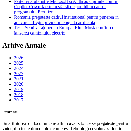
Parteneriatul dintre Microsoft si Anthropic prinde contur:
Copilot Cowork este in sfarsit disponibil in cadrul
programului Frontier
Romania pregateste cadrul institutional pentru punerea in
aplicare a Legii privind inteligenta artificiala
Tesla Semi va ajunge in Europa: Elon Musk confirma
lansarea camionului electric
Arhive Anuale
2026
2025
2024
2023
2021
2020
2019
2018
2017
Despre noi:
Smartfuture.ro – locul in care afli in avans tot ce se pregateste pentru
viitor, din toate domeniile de interes. Tehnologia evolueaza foarte