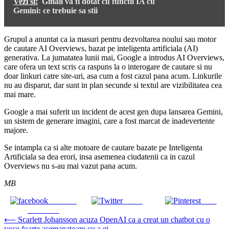
Vezi si:
Gmail va fi dotat cu functii IA cu
Gemini: ce trebuie sa stii
Grupul a anuntat ca ia masuri pentru dezvoltarea noului sau motor
de cautare AI Overviews, bazat pe inteligenta artificiala (AI)
generativa. La jumatatea lunii mai, Google a introdus AI Overviews,
care ofera un text scris ca raspuns la o interogare de cautare si nu
doar linkuri catre site-uri, asa cum a fost cazul pana acum. Linkurile
nu au disparut, dar sunt in plan secunde si textul are vizibilitatea cea
mai mare.
Google a mai suferit un incident de acest gen dupa lansarea Gemini,
un sistem de generare imagini, care a fost marcat de inadevertente
majore.
Se intampla ca si alte motoare de cautare bazate pe Inteligenta
Artificiala sa dea erori, insa asemenea ciudatenii ca in cazul
Overviews nu s-au mai vazut pana acum.
MB
Share on
Tweet
Save
Facebook
Navigare
⟵
Scarlett Johansson acuza OpenAI ca a creat un chatbot cu o
voce foarte asemanatoare cu a ei