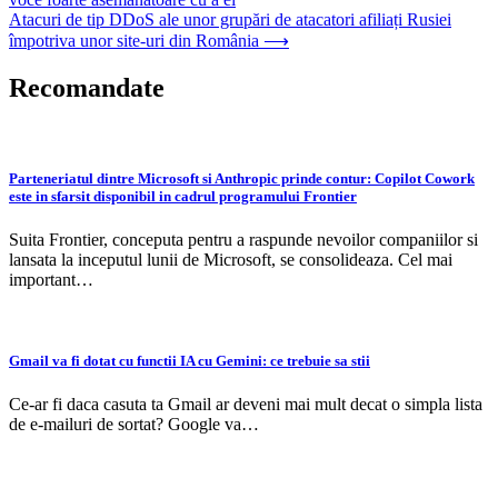
în
Atacuri de tip DDoS ale unor grupări de atacatori afiliați Rusiei
articole
împotriva unor site-uri din România
⟶
Recomandate
Parteneriatul dintre Microsoft si Anthropic prinde contur: Copilot Cowork
este in sfarsit disponibil in cadrul programului Frontier
Suita Frontier, conceputa pentru a raspunde nevoilor companiilor si
lansata la inceputul lunii de Microsoft, se consolideaza. Cel mai
important…
Gmail va fi dotat cu functii IA cu Gemini: ce trebuie sa stii
Ce-ar fi daca casuta ta Gmail ar deveni mai mult decat o simpla lista
de e-mailuri de sortat? Google va…