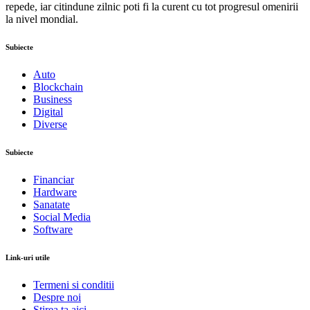
repede, iar citindune zilnic poti fi la curent cu tot progresul omenirii
la nivel mondial.
Subiecte
Auto
Blockchain
Business
Digital
Diverse
Subiecte
Financiar
Hardware
Sanatate
Social Media
Software
Link-uri utile
Termeni si conditii
Despre noi
Stirea ta aici