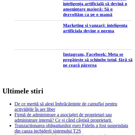
inteligența artificială să devină o
amenințare majoră: Să o
dezvoltăm ca pe o mamă
Marketing si vanzari: inteligenta
artificiala devine o norma
Instagram, Facebook: Meta se
pregătește să schimbe totul, fără să
ne ceară părerea
Ultimele stiri
De ce merită să alegi îmbrăcăminte de camuflaj pentru
activitățile în aer liber
Firmă de administrare a asociației de proprietari sau
administrare internă? Ce și când câștigă proprietarii
Tranzactionarea obligatiunilor euro Fidelis a fost suspendata
din cauza inchiderii sistemului T2S