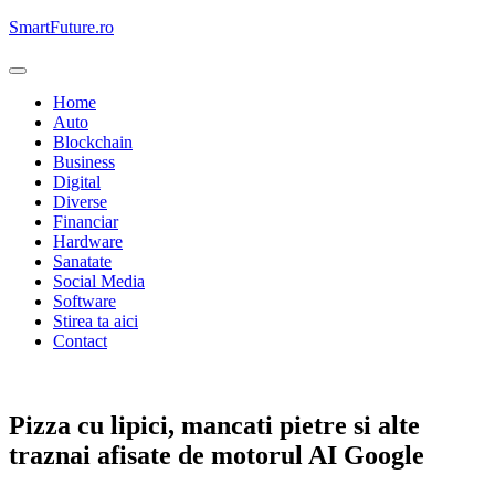
Skip
SmartFuture.ro
to
content
Home
Auto
Blockchain
Business
Digital
Diverse
Financiar
Hardware
Sanatate
Social Media
Software
Stirea ta aici
Contact
Digital
Pizza cu lipici, mancati pietre si alte
traznai afisate de motorul AI Google