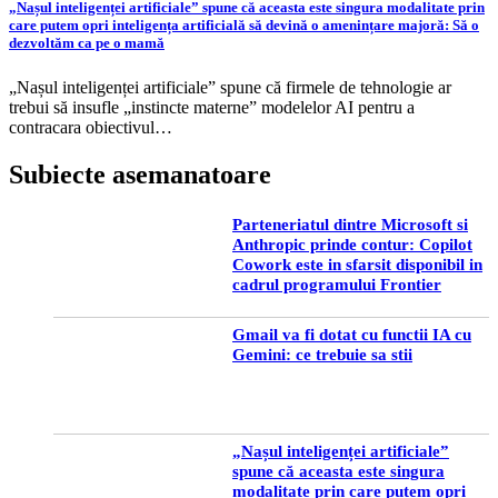
„Nașul inteligenței artificiale” spune că aceasta este singura modalitate prin
care putem opri inteligența artificială să devină o amenințare majoră: Să o
dezvoltăm ca pe o mamă
„Nașul inteligenței artificiale” spune că firmele de tehnologie ar
trebui să insufle „instincte materne” modelelor AI pentru a
contracara obiectivul…
Subiecte asemanatoare
Parteneriatul dintre Microsoft si
Anthropic prinde contur: Copilot
Cowork este in sfarsit disponibil in
cadrul programului Frontier
Gmail va fi dotat cu functii IA cu
Gemini: ce trebuie sa stii
„Nașul inteligenței artificiale”
spune că aceasta este singura
modalitate prin care putem opri