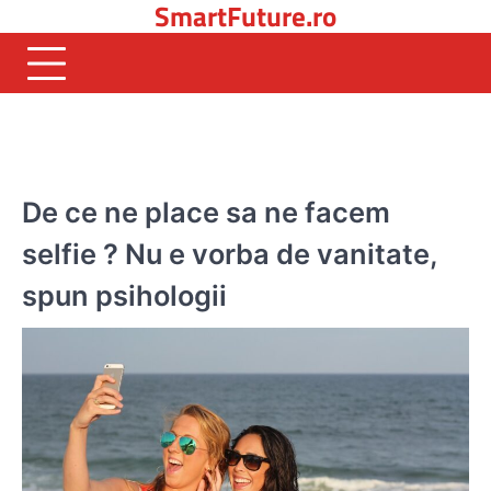
SmartFuture.ro
Skip
to
content
SOCIAL MEDIA
De ce ne place sa ne facem
selfie ? Nu e vorba de vanitate,
spun psihologii