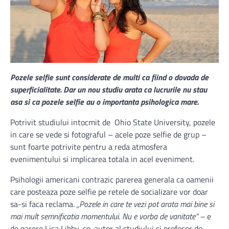
Pozele selfie sunt considerate de multi ca fiind o dovada de
superficialitate. Dar un nou studiu arata ca lucrurile nu stau
asa si ca pozele selfie au o importanta psihologica mare.
Potrivit studiului intocmit de Ohio State University, pozele
in care se vede si fotograful – acele poze selfie de grup –
sunt foarte potrivite pentru a reda atmosfera
evenimentului si implicarea totala in acel eveniment.
Psihologii americani contrazic parerea generala ca oamenii
care posteaza poze selfie pe retele de socializare vor doar
sa-si faca reclama.
„Pozele in care te vezi pot arata mai bine si
mai mult semnificatia momentului. Nu e vorba de vanitate” –
e
de parere Lisa Libby, co-autor al studiului si profesor de