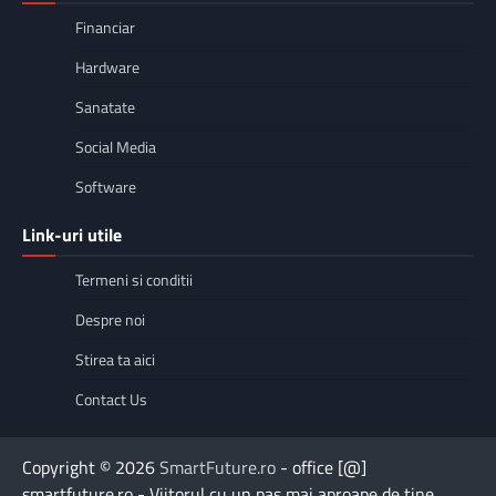
Financiar
Hardware
Sanatate
Social Media
Software
Link-uri utile
Termeni si conditii
Despre noi
Stirea ta aici
Contact Us
Copyright © 2026
SmartFuture.ro
- office [@]
smartfuture.ro - Viitorul cu un pas mai aproape de tine.