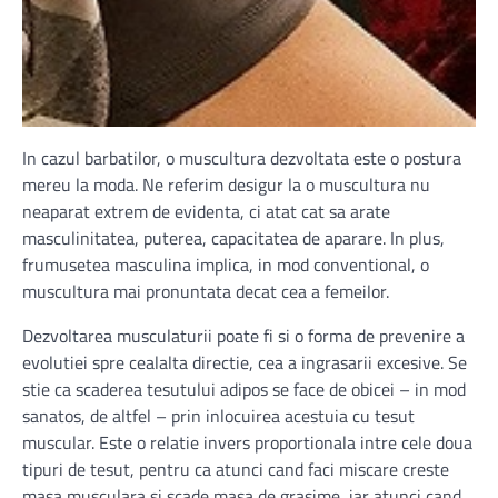
In cazul barbatilor, o muscultura dezvoltata este o postura
mereu la moda. Ne referim desigur la o muscultura nu
neaparat extrem de evidenta, ci atat cat sa arate
masculinitatea, puterea, capacitatea de aparare. In plus,
frumusetea masculina implica, in mod conventional, o
muscultura mai pronuntata decat cea a femeilor.
Dezvoltarea musculaturii poate fi si o forma de prevenire a
evolutiei spre cealalta directie, cea a ingrasarii excesive. Se
stie ca scaderea tesutului adipos se face de obicei – in mod
sanatos, de altfel – prin inlocuirea acestuia cu tesut
muscular. Este o relatie invers proportionala intre cele doua
tipuri de tesut, pentru ca atunci cand faci miscare creste
masa musculara si scade masa de grasime, iar atunci cand