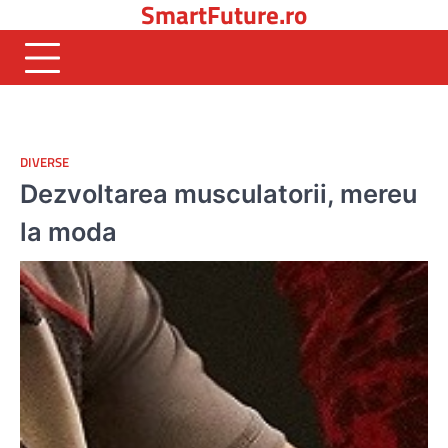
SmartFuture.ro
Skip
to
content
DIVERSE
Dezvoltarea musculatorii, mereu
la moda