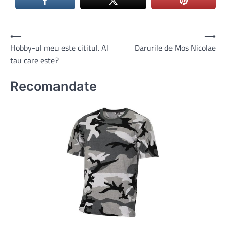
Navigare
⟵
⟶
Hobby-ul meu este cititul. Al
Darurile de Mos Nicolae
în
tau care este?
articole
Recomandate