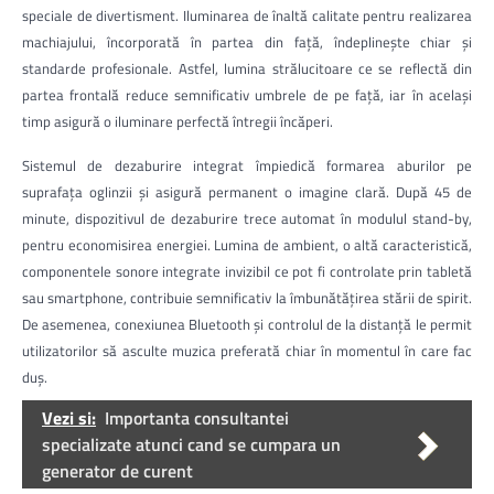
speciale de divertisment. Iluminarea de înaltă calitate pentru realizarea
machiajului, încorporată în partea din față, îndeplinește chiar și
standarde profesionale. Astfel, lumina strălucitoare ce se reflectă din
partea frontală reduce semnificativ umbrele de pe față, iar în același
timp asigură o iluminare perfectă întregii încăperi.
Sistemul de dezaburire integrat împiedică formarea aburilor pe
suprafața oglinzii și asigură permanent o imagine clară. După 45 de
minute, dispozitivul de dezaburire trece automat în modulul stand-by,
pentru economisirea energiei. Lumina de ambient, o altă caracteristică,
componentele sonore integrate invizibil ce pot fi controlate prin tabletă
sau smartphone, contribuie semnificativ la îmbunătățirea stării de spirit.
De asemenea, conexiunea Bluetooth și controlul de la distanță le permit
utilizatorilor să asculte muzica preferată chiar în momentul în care fac
duș.
Vezi si:
Importanta consultantei
specializate atunci cand se cumpara un
generator de curent