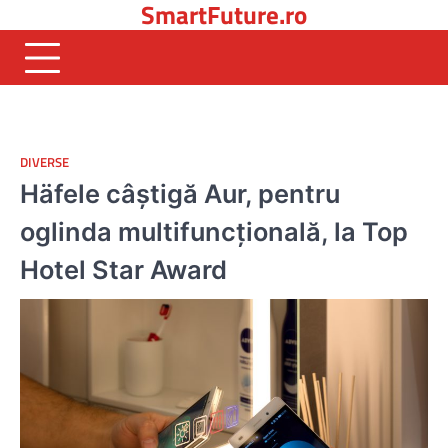
SmartFuture.ro
Skip
to
content
DIVERSE
Häfele câștigă Aur, pentru
oglinda multifuncțională, la Top
Hotel Star Award