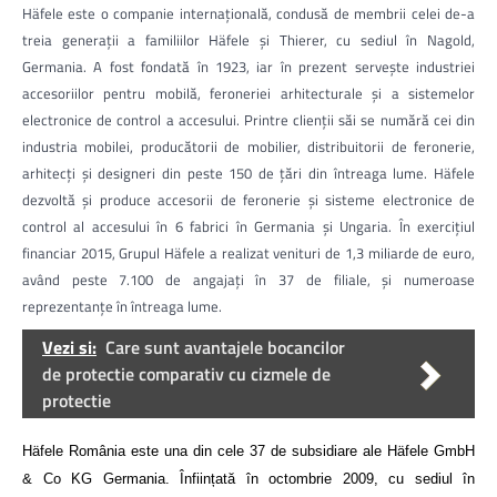
Häfele este o companie internațională, condusă de membrii celei de-a
treia generaţii a familiilor Häfele şi Thierer, cu sediul în Nagold,
Germania. A fost fondată în 1923, iar în prezent serveşte industriei
accesoriilor pentru mobilă, feroneriei arhitecturale şi a sistemelor
electronice de control a accesului. Printre clienţii săi se numără cei din
industria mobilei, producătorii de mobilier, distribuitorii de feronerie,
arhitecţi şi designeri din peste 150 de țări din întreaga lume. Häfele
dezvoltă și produce accesorii de feronerie și sisteme electronice de
control al accesului în 6 fabrici în Germania și Ungaria. În exercițiul
financiar 2015, Grupul Häfele a realizat venituri de 1,3 miliarde de euro,
având peste 7.100 de angajați în 37 de filiale, și numeroase
reprezentanţe în întreaga lume.
Vezi si:
Care sunt avantajele bocancilor
de protectie comparativ cu cizmele de
protectie
Häfele România este una din cele 37 de subsidiare ale Häfele GmbH
& Co KG Germania. Înființată în octombrie 2009, cu sediul în