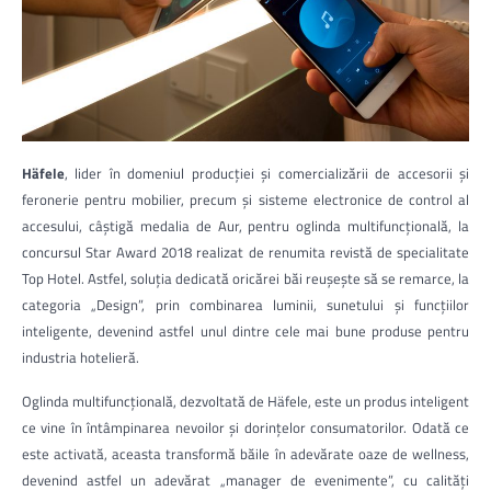
Häfele
, lider în domeniul producției și comercializării de accesorii și
feronerie pentru mobilier, precum și sisteme electronice de control al
accesului, câștigă medalia de Aur, pentru oglinda multifuncțională, la
concursul Star Award 2018 realizat de renumita revistă de specialitate
Top Hotel. Astfel, soluția dedicată oricărei băi reușește să se remarce, la
categoria „Design”, prin combinarea luminii, sunetului și funcțiilor
inteligente, devenind astfel unul dintre cele mai bune produse pentru
industria hotelieră.
Oglinda multifuncțională, dezvoltată de Häfele, este un produs inteligent
ce vine în întâmpinarea nevoilor și dorințelor consumatorilor. Odată ce
este activată, aceasta transformă băile în adevărate oaze de wellness,
devenind astfel un adevărat „manager de evenimente”, cu calități