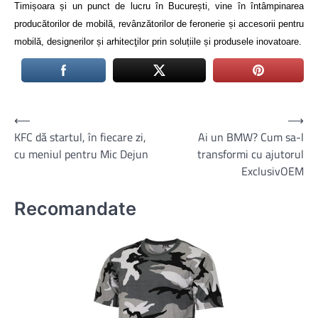
Timișoara și un punct de lucru în București, vine în întâmpinarea
producătorilor de mobilă, revânzătorilor de feronerie și accesorii pentru
mobilă, designerilor și arhitecţilor prin soluțiile și produsele inovatoare.
Navigare
⟵
⟶
KFC dă startul, în fiecare zi,
Ai un BMW? Cum sa-l
în
cu meniul pentru Mic Dejun
transformi cu ajutorul
articole
ExclusivOEM
Recomandate