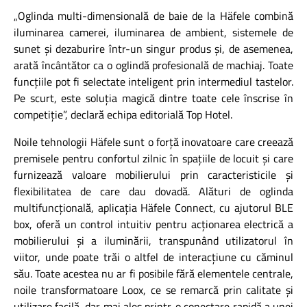
„
Oglinda multi-dimensională de baie de la Häfele combină
iluminarea camerei, iluminarea de ambient, sistemele de
sunet și dezaburire într-un singur produs și, de asemenea,
arată încântător ca o oglindă profesională de machiaj. Toate
funcțiile pot fi selectate inteligent prin intermediul tastelor.
Pe scurt, este soluția magică dintre toate cele înscrise în
competiție”, declară echipa editorială Top Hotel.
Noile tehnologii Häfele sunt o forță inovatoare care creează
premisele pentru confortul zilnic în spațiile de locuit și care
furnizează valoare mobilierului prin caracteristicile și
flexibilitatea de care dau dovadă. Alături de oglinda
multifuncțională, aplicația Häfele Connect, cu ajutorul BLE
box, oferă un control intuitiv pentru acționarea electrică a
mobilierului și a iluminării, transpunând utilizatorul în
viitor, unde poate trăi o altfel de interacțiune cu căminul
său. Toate acestea nu ar fi posibile fără elementele centrale,
noile transformatoare Loox, ce se remarcă prin calitate și
utilizare facilă, dar mai ales printr-o conectare rapidă a unei