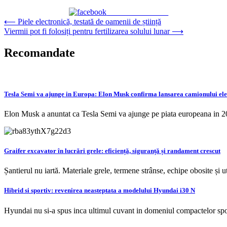
Share on Facebook
Navigare
⟵
Piele electronică, testată de oamenii de știință
Viermii pot fi folosiți pentru fertilizarea solului lunar
⟶
în
articole
Recomandate
Tesla Semi va ajunge in Europa: Elon Musk confirma lansarea camionului ele
Elon Musk a anuntat ca Tesla Semi va ajunge pe piata europeana in 
Graifer excavator în lucrări grele: eficiență, siguranță și randament crescut
Șantierul nu iartă. Materiale grele, termene strânse, echipe obosite și u
Hibrid si sportiv: revenirea neasteptata a modelului Hyundai i30 N
Hyundai nu si-a spus inca ultimul cuvant in domeniul compactelor spor