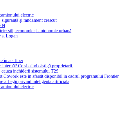
amionului electric
ă, siguranță și randament crescut
0 N
tric: stil, economie și autonomie urbană
r si Logan
e în aer liber
e internă? Ce și când câștigă proprietarii
n cauza inchiderii sistemului T2S
ot Cowork este in sfarsit disponibil in cadrul programului Frontier
 a Legii privind inteligenta artificiala
amionului electric