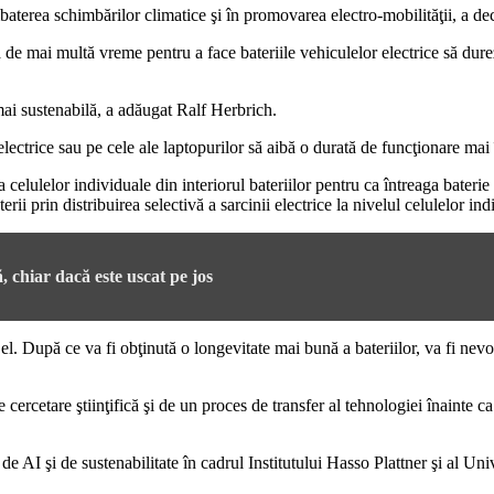
baterea schimbărilor climatice şi în promovarea electro-mobilităţii, a d
 de mai multă vreme pentru a face bateriile vehiculelor electrice să dur
mai sustenabilă, a adăugat Ralf Herbrich.
 electrice sau pe cele ale laptopurilor să aibă o durată de funcţionare mai
celulelor individuale din interiorul bateriilor pentru ca întreaga baterie 
rii prin distribuirea selectivă a sarcinii electrice la nivelul celulelor ind
ă, chiar dacă este uscat pe jos
. După ce va fi obţinută o longevitate mai bună a bateriilor, va fi nevoie
cercetare ştiinţifică şi de un proces de transfer al tehnologiei înainte ca 
de AI şi de sustenabilitate în cadrul Institutului Hasso Plattner şi al Un