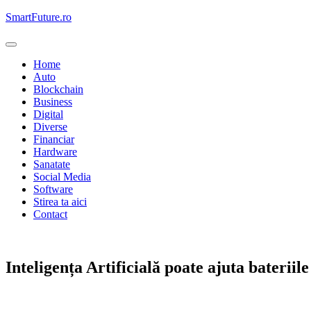
Skip
SmartFuture.ro
to
content
Home
Auto
Blockchain
Business
Digital
Diverse
Financiar
Hardware
Sanatate
Social Media
Software
Stirea ta aici
Contact
Auto
Inteligența Artificială poate ajuta bateriile