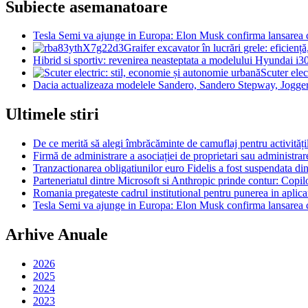
Subiecte asemanatoare
Tesla Semi va ajunge in Europa: Elon Musk confirma lansarea c
Graifer excavator în lucrări grele: eficienț
Hibrid si sportiv: revenirea neasteptata a modelului Hyundai i3
Scuter elec
Dacia actualizeaza modelele Sandero, Sandero Stepway, Jogge
Ultimele stiri
De ce merită să alegi îmbrăcăminte de camuflaj pentru activitățil
Firmă de administrare a asociației de proprietari sau administrar
Tranzactionarea obligatiunilor euro Fidelis a fost suspendata di
Parteneriatul dintre Microsoft si Anthropic prinde contur: Copil
Romania pregateste cadrul institutional pentru punerea in aplicare
Tesla Semi va ajunge in Europa: Elon Musk confirma lansarea c
Arhive Anuale
2026
2025
2024
2023