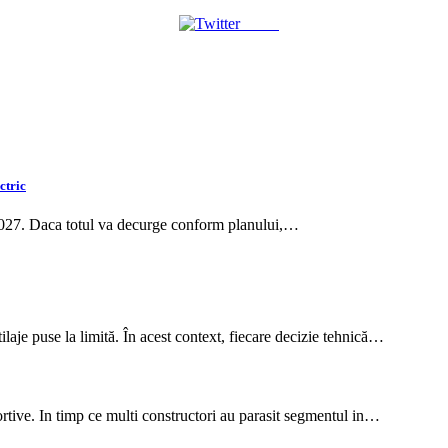
Tweet
ctric
2027. Daca totul va decurge conform planului,…
tilaje puse la limită. În acest context, fiecare decizie tehnică…
tive. In timp ce multi constructori au parasit segmentul in…