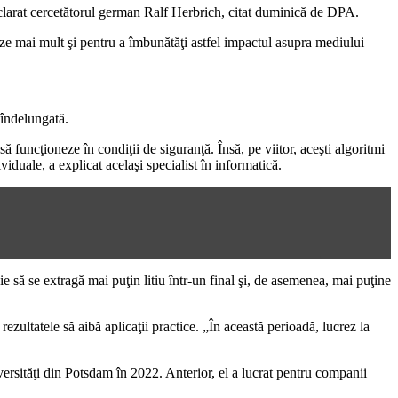
eclarat cercetătorul german Ralf Herbrich, citat duminică de DPA.
eze mai mult şi pentru a îmbunătăţi astfel impactul asupra mediului
 îndelungată.
să funcţioneze în condiţii de siguranţă. Însă, pe viitor, aceşti algoritmi
ividuale, a explicat acelaşi specialist în informatică.
 să se extragă mai puţin litiu într-un final şi, de asemenea, mai puţine
rezultatele să aibă aplicaţii practice. „În această perioadă, lucrez la
iversităţi din Potsdam în 2022. Anterior, el a lucrat pentru companii