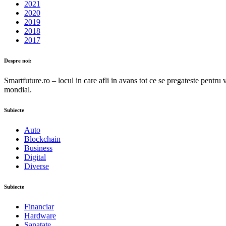
2021
2020
2019
2018
2017
Despre noi:
Smartfuture.ro – locul in care afli in avans tot ce se pregateste pentru 
mondial.
Subiecte
Auto
Blockchain
Business
Digital
Diverse
Subiecte
Financiar
Hardware
Sanatate