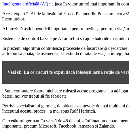
Inteligenţa artificială (AI) va
juca în viitor un rol mai important în com
Acest expert în AI de la Institutul Hasso Plattner din Potsdam lucrează
înconjurător.
AI prezintă astfel beneficii importante pentru mediu şi pentru o viaţă 
Sistemele de control bazate pe AI ar trebui să ajute bateriile maşinilor
În prezent, algoritmii controlează procesele de încărcare şi descărcare a 
ar trebui să poată, de asemenea, să extindă durata de viaţă a întregii bate
Vezi si:
La ce riscuri te expui dacă folosești iarna roțile de var
„Sunt computere foarte mici care rulează aceste programe”, a adăugat el
baterii noi vor trebui să fie fabricate.
Potrivit specialistului german, de obicei este nevoie de mai mulţi ani de 
începutul acestui proces”, a mai spus Ralf Herbrich.
Cercetătorul german, în vârstă de 48 de ani, a înfiinţat un departament 
importante, precum Microsoft, Facebook, Amazon şi Zalando.