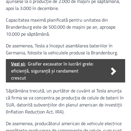
ajunsese la o producţie de 2.000 de maşini pe săptămână,
apoi la 3.000 în decembrie.
Capacitatea maximă planificată pentru unitatea din
Brandenburg este de 500.000 de maşini pe an, aproape
10.000 pe săptămână.
De asemenea, Tesla a început asamblarea bateriilor în
Germania, folosite la vehiculele produse la Brandenburg.
Vezi si:
Graifer excavator în lucrări grele:
eficiență, siguranță și randament
crescut
Săptămâna trecută, un purtător de cuvânt al Tesla anunţa
că firma se va concentra pe producţia de celule de baterii în
SUA, datorită subvenţiilor din planul american de investiţii
(Inflation Reduction Act, IRA).
De asemenea, producătorul american de vehicule electrice
pregăteşte producerea de componente de celule, cum sunt