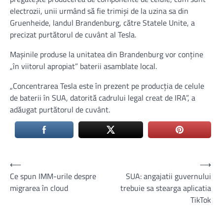
electrozii, unii urmând să fie trimişi de la uzina sa din
Gruenheide, landul Brandenburg, către Statele Unite, a
precizat purtătorul de cuvânt al Tesla.
Maşinile produse la unitatea din Brandenburg vor conţine
„în viitorul apropiat” baterii asamblate local.
„Concentrarea Tesla este în prezent pe producţia de celule
de baterii în SUA, datorită cadrului legal creat de IRA”, a
adăugat purtătorul de cuvânt.
Navigare
⟵
⟶
Ce spun IMM-urile despre
SUA: angajatii guvernului
în
migrarea în cloud
trebuie sa stearga aplicatia
articole
TikTok