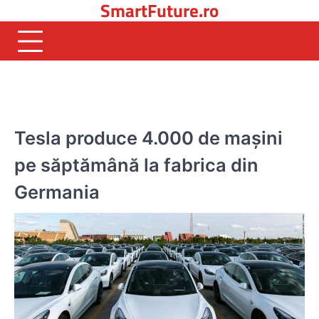
SmartFuture.ro
Skip
to
content
AUTO
Tesla produce 4.000 de mașini
pe săptămână la fabrica din
Germania