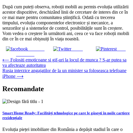
După cum puteți observa, roboții mobili au permis evoluția utilizării
acestor dispozitive, deschizând linii de cercetare de interes din ce în
ce mai mare pentru comunitatea științifică. Odată cu trecerea
timpului, evoluția componentelor electronice și mecanice, a
senzorilor și a sistemelor de control, posibilitățile sunt în creștere.
Vom vedea o creștere în următorii ani, ceea ce va face roboții mobili
din ce în ce mai obișnuiți în viața noastră.
Share on
Tweet
Save
Facebook
Navigare
⟵
Folositi emoticoane si gif-uri la locul de munca ? S-ar putea sa
va afecteaze autoritatea
în
Rusia interzice angajatilor de la un minister sa foloseasca telefoane
articole
iPhone
⟶
Recomandate
Smart Home Ready: Facilități tehnologice pe care le găsești în noile cartiere
rezidențiale
Evoluția pieței imobiliare din România a depășit stadiul în care o