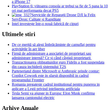
a iPhone 17
PlayStation 6: viitoarea consola ar trebui sa fie de 5 pana la 10
ori mai performanta decat PS5
Serviciile de Reparații Drone DJI la Felix
ServDron: Calitate și Rapiditate
Intel investește într-o nouă fabrică de cipuri
Ultimele stiri
De ce merită să alegi îmbrăcăminte de camuflaj pentru
activitățile în aer liber
Firmă de administrare a asociației de proprietari sau
administrare internă? Ce și când câștigă proprietarii
Tranzactionarea obligatiunilor euro Fidelis a fost suspendata
din cauza inchiderii sistemului T2S
Parteneriatul dintre Microsoft si Anthropic prinde contur:
Copilot Cowork este in sfarsit disponibil in cadrul
programului Frontier
Romania pregateste cadrul institutional pentru punerea in
aplicare a Legii privind inteligenta artificiala
Tesla Semi va ajunge in Europa: Elon Musk confirma
lansarea camionului electric
Arhive Anuale