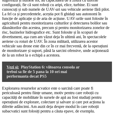
sugerează și numele lor, au capacitatea de a zbura cu diferite
configurații, fie că sunt roboți cu aripi, elice, turbine. Ei sunt
cunoscuți și sub numele de UAV-uri sau vehicule aeriene fără pilot.
La fel ca și precedentele, aceștia pot fi ghidați sau autonomi în
funcție de aplicație și de aria de acțiune. UAV-urile sunt folosite în
agricultură pentru monitorizarea culturilor și detectarea bolilor sau
dăunătorilor din acestea, precum și pentru monitorizarea zonelor de
risc, bazinelor hidrografice etc. Sunt folosite și în scopuri de
divertisment, așa cum am văzut deja în ultimii ani, în spectacolele
aeriene cu roiuri de UAV. În zona militară, utilizarea acestor
vehicule sau drone este din ce în ce mai frecventă, de la operațiuni
de monitorizare și suport, până la sarcini ofensive, unde acţionează
de la un robot la o echipă a acestora.
Vezi si:
PlayStation 6: viitoarea consola ar
trebui sa fie de 5 pana la 10 ori mai
performanta decat PS5
Explorarea resurselor acvatice este o sarcină care poate fi
periculoasă pentru ființe umane, motiv pentru care roboții cu
capacități de mobilitate în sursele de apă au fost studiați pentru
operațiuni de explorare, colectare și salvare și care pot acționa la
diferite adâncimi. Am auzit deja despre modul în care roboții
subacvatici sunt folosiți pentru a căuta epave, de exemplu.