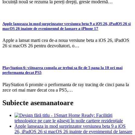
locuință nouă se rezuma la pereți drepți, gresie modernă…
Apple lanseaza in mod surprinzator versiunea beta 9 a iOS 26, iPadOS 26 si
macOS 26 inainte de evenimentul de lansare a iPhone 17
Apple a lansat marti cea de-a noua versiune beta a iOS 26, iPadOS
26 si macOS 26 pentru dezvoltatori, o…
PlayStation 6: viitoarea consola ar trebui sa fie de 5 pana la 10 ori mai
performanta decat PS5
PlayStation 6 promite o performanta de ray tracing de cinci pana la
zece ori mai mare decat cea a PS5,…
Subiecte asemanatoare
Smart Home Ready: Facilități
tehnologice pe care le găsești în noile cartiere rezidențiale
Apple lanseaza in mod surprinzator versiunea beta 9 a iOS
26, iPadOS 26 si macOS 26 inainte de evenimentul de lansare