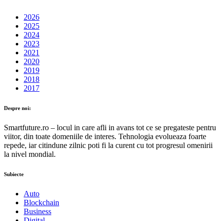
2026
2025
2024
2023
2021
2020
2019
2018
2017
Despre noi:
Smartfuture.ro – locul in care afli in avans tot ce se pregateste pentru
viitor, din toate domeniile de interes. Tehnologia evolueaza foarte
repede, iar citindune zilnic poti fi la curent cu tot progresul omenirii
la nivel mondial.
Subiecte
Auto
Blockchain
Business
Digital