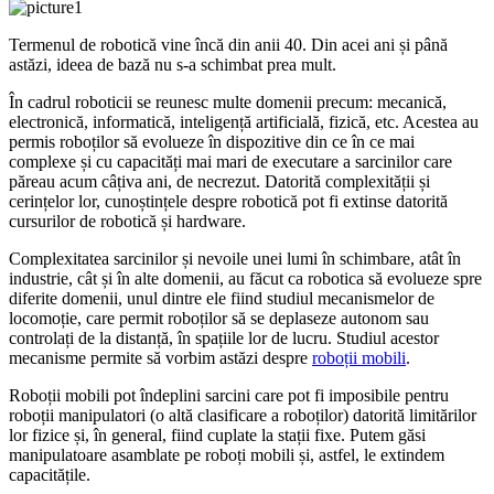
Termenul de robotică vine încă din anii 40. Din acei ani și până
astăzi, ideea de bază nu s-a schimbat prea mult.
În cadrul roboticii se reunesc multe domenii precum: mecanică,
electronică, informatică, inteligență artificială, fizică, etc. Acestea au
permis roboților să evolueze în dispozitive din ce în ce mai
complexe și cu capacități mai mari de executare a sarcinilor care
păreau acum câțiva ani, de necrezut. Datorită complexității și
cerințelor lor, cunoștințele despre robotică pot fi extinse datorită
cursurilor de robotică și hardware.
Complexitatea sarcinilor și nevoile unei lumi în schimbare, atât în ​​
industrie, cât și în alte domenii, au făcut ca robotica să evolueze spre
diferite domenii, unul dintre ele fiind studiul mecanismelor de
locomoție, care permit roboților să se deplaseze autonom sau
controlați de la distanță, în spațiile lor de lucru. Studiul acestor
mecanisme permite să vorbim astăzi despre
roboții mobili
.
Roboții mobili pot îndeplini sarcini care pot fi imposibile pentru
roboții manipulatori (o altă clasificare a roboților) datorită limitărilor
lor fizice și, în general, fiind cuplate la stații fixe. Putem găsi
manipulatoare asamblate pe roboți mobili și, astfel, le extindem
capacitățile.