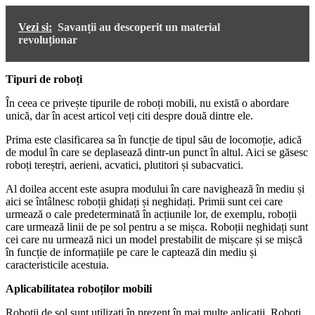
Vezi si:
Savanții au descoperit un material
revoluționar
Tipuri de roboți
În ceea ce privește tipurile de roboți mobili, nu există o abordare
unică, dar în acest articol veți citi despre două dintre ele.
Prima este clasificarea sa în funcție de tipul său de locomoție, adică
de modul în care se deplasează dintr-un punct în altul. Aici se găsesc
roboți tereștri, aerieni, acvatici, plutitori și subacvatici.
Al doilea accent este asupra modului în care navighează în mediu și
aici se întâlnesc roboții ghidați și neghidați. Primii sunt cei care
urmează o cale predeterminată în acțiunile lor, de exemplu, roboții
care urmează linii de pe sol pentru a se mișca. Roboții neghidați sunt
cei care nu urmează nici un model prestabilit de mișcare și se mișcă
în funcție de informațiile pe care le captează din mediu și
caracteristicile acestuia.
Aplicabilitatea roboților mobili
Roboții de sol sunt utilizați în prezent în mai multe aplicații. Roboți