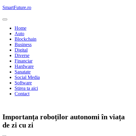
Skip
SmartFuture.ro
to
content
Home
Auto
Blockchain
Business
Digital
Diverse
Financiar
Hardware
Sanatate
Social Media
Software
Stirea ta aici
Contact
Hardware
Importanța roboților autonomi în viața
de zi cu zi