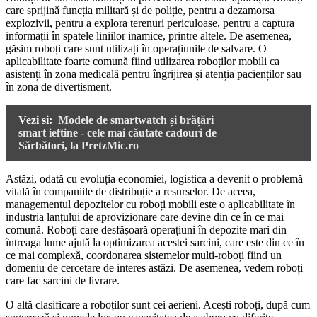
care sprijină funcția militară și de poliție, pentru a dezamorsa
explozivii, pentru a explora terenuri periculoase, pentru a captura
informații în spatele liniilor inamice, printre altele. De asemenea,
găsim roboți care sunt utilizați în operațiunile de salvare. O
aplicabilitate foarte comună fiind utilizarea roboților mobili ca
asistenți în zona medicală pentru îngrijirea și atenția pacienților sau
în zona de divertisment.
Vezi si:
Modele de smartwatch și brățări
smart ieftine - cele mai căutate cadouri de
Sărbători, la PretzMic.ro
Astăzi, odată cu evoluția economiei, logistica a devenit o problemă
vitală în companiile de distribuție a resurselor. De aceea,
managementul depozitelor cu roboți mobili este o aplicabilitate în
industria lanțului de aprovizionare care devine din ce în ce mai
comună. Roboți care desfășoară operațiuni în depozite mari din
întreaga lume ajută la optimizarea acestei sarcini, care este din ce în
ce mai complexă, coordonarea sistemelor multi-roboți fiind un
domeniu de cercetare de interes astăzi. De asemenea, vedem roboți
care fac sarcini de livrare.
O altă clasificare a roboților sunt cei aerieni. Acești roboți, după cum