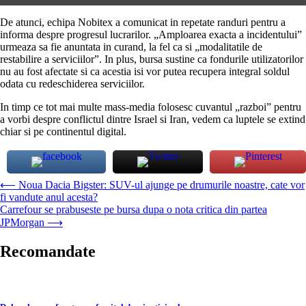
De atunci, echipa Nobitex a comunicat in repetate randuri pentru a
informa despre progresul lucrarilor. „Amploarea exacta a incidentului”
urmeaza sa fie anuntata in curand, la fel ca si „modalitatile de
restabilire a serviciilor”. In plus, bursa sustine ca fondurile utilizatorilor
nu au fost afectate si ca acestia isi vor putea recupera integral soldul
odata cu redeschiderea serviciilor.
In timp ce tot mai multe mass-media folosesc cuvantul „razboi” pentru
a vorbi despre conflictul dintre Israel si Iran, vedem ca luptele se extind
chiar si pe continentul digital.
Navigare
⟵
Noua Dacia Bigster: SUV-ul ajunge pe drumurile noastre, cate vor
fi vandute anul acesta?
în
Carrefour se prabuseste pe bursa dupa o nota critica din partea
articole
JPMorgan
⟶
Recomandate