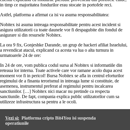
in timp ce majoritatea fondurilor erau stocate in portofele reci.
Astfel, platforma a afirmat ca isi va asuma responsabilitatea:
Nobitex isi asuma intreaga responsabilitate pentru acest incident si
asigura utilizatorii ca toate daunele vor fi despagubite din fondul de
asigurare si din resursele Nobitex.
La ora 9 fix, Gonjeshke Darande, un grup de hackeri afiliat Israelului,
a revendicat atacul, explicand ca acesta va lua o alta turnura in
urmatoarele 24 de ore:
In 24 de ore, vom publica codul sursa al Nobitex si informatiile din
reteaua lor interna. Toate activele care vor ramane acolo dupa acest
moment vor fi in pericol! Bursa Nobitex se afla in centrul eforturilor
regimului de a finanta terorismul in intreaga lume si constituie, de
asemenea, instrumentul preferat al regimului pentru incalcarea
sanctiunilor. […] Nobitex nici macar nu pretinde ca respecta
sanctiunile. De fapt, compania explica public utilizatorilor cum sa
utilizeze infrastructura sa pentru a le ocoli.
Vezi si:
Platforma cripto Bit4You isi suspenda
operatiunile