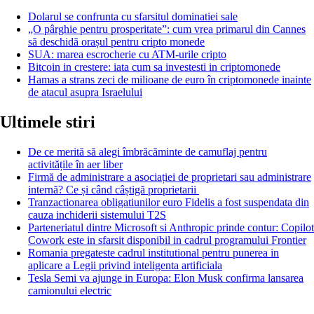
Dolarul se confrunta cu sfarsitul dominatiei sale
„O pârghie pentru prosperitate”: cum vrea primarul din Cannes
să deschidă orașul pentru cripto monede
SUA: marea escrocherie cu ATM-urile cripto
Bitcoin in crestere: iata cum sa investesti in criptomonede
Hamas a strans zeci de milioane de euro în criptomonede inainte
de atacul asupra Israelului
Ultimele stiri
De ce merită să alegi îmbrăcăminte de camuflaj pentru
activitățile în aer liber
Firmă de administrare a asociației de proprietari sau administrare
internă? Ce și când câștigă proprietarii
Tranzactionarea obligatiunilor euro Fidelis a fost suspendata din
cauza inchiderii sistemului T2S
Parteneriatul dintre Microsoft si Anthropic prinde contur: Copilot
Cowork este in sfarsit disponibil in cadrul programului Frontier
Romania pregateste cadrul institutional pentru punerea in
aplicare a Legii privind inteligenta artificiala
Tesla Semi va ajunge in Europa: Elon Musk confirma lansarea
camionului electric