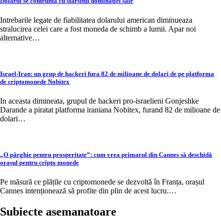
Dolarul se confrunta cu sfarsitul dominatiei sale
Intrebarile legate de fiabilitatea dolarului american diminueaza
stralucirea celei care a fost moneda de schimb a lumii. Apar noi
alternative…
Israel-Iran: un grup de hackeri fura 82 de milioane de dolari de pe platforma
de criptomonede Nobitex
In aceasta dimineata, grupul de hackeri pro-israelieni Gonjeshke
Darande a piratat platforma iraniana Nobitex, furand 82 de milioane de
dolari…
„O pârghie pentru prosperitate”: cum vrea primarul din Cannes să deschidă
orașul pentru cripto monede
Pe măsură ce plățile cu criptomonede se dezvoltă în Franța, orașul
Cannes intenționează să profite din plin de acest lucru.…
Subiecte asemanatoare