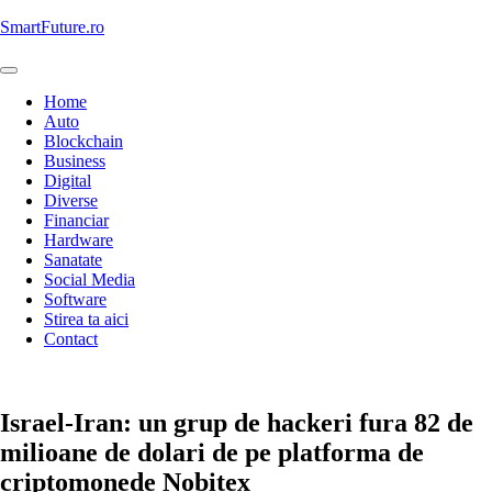
Skip
SmartFuture.ro
to
content
Home
Auto
Blockchain
Business
Digital
Diverse
Financiar
Hardware
Sanatate
Social Media
Software
Stirea ta aici
Contact
Blockchain
Israel-Iran: un grup de hackeri fura 82 de
milioane de dolari de pe platforma de
criptomonede Nobitex