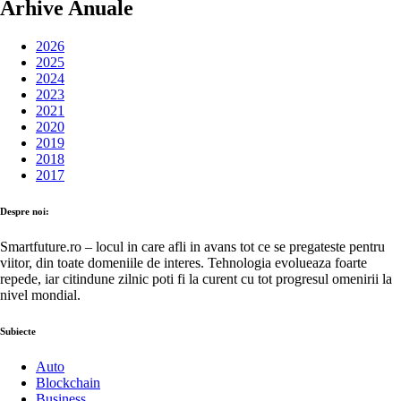
Arhive Anuale
2026
2025
2024
2023
2021
2020
2019
2018
2017
Despre noi:
Smartfuture.ro – locul in care afli in avans tot ce se pregateste pentru
viitor, din toate domeniile de interes. Tehnologia evolueaza foarte
repede, iar citindune zilnic poti fi la curent cu tot progresul omenirii la
nivel mondial.
Subiecte
Auto
Blockchain
Business