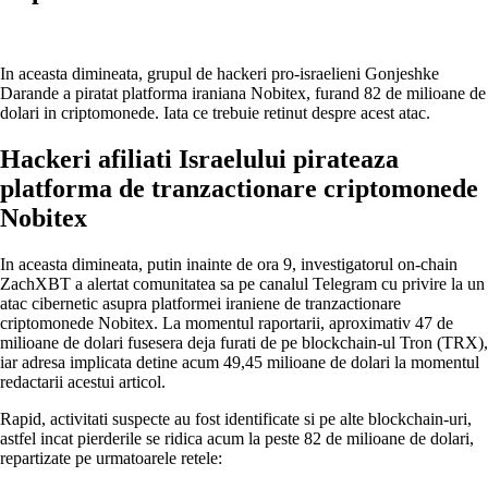
In aceasta dimineata, grupul de hackeri pro-israelieni Gonjeshke
Darande a piratat platforma iraniana Nobitex, furand 82 de milioane de
dolari in criptomonede. Iata ce trebuie retinut despre acest atac.
Hackeri afiliati Israelului pirateaza
platforma de tranzactionare criptomonede
Nobitex
In aceasta dimineata, putin inainte de ora 9, investigatorul on-chain
ZachXBT a alertat comunitatea sa pe canalul Telegram cu privire la un
atac cibernetic asupra platformei iraniene de tranzactionare
criptomonede Nobitex. La momentul raportarii, aproximativ 47 de
milioane de dolari fusesera deja furati de pe blockchain-ul Tron (TRX),
iar adresa implicata detine acum 49,45 milioane de dolari la momentul
redactarii acestui articol.
Rapid, activitati suspecte au fost identificate si pe alte blockchain-uri,
astfel incat pierderile se ridica acum la peste 82 de milioane de dolari,
repartizate pe urmatoarele retele: