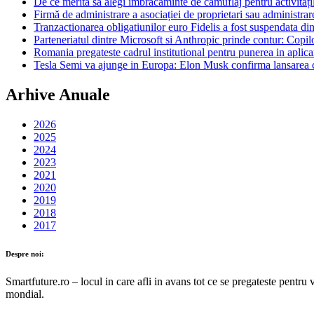
De ce merită să alegi îmbrăcăminte de camuflaj pentru activitățil
Firmă de administrare a asociației de proprietari sau administrar
Tranzactionarea obligatiunilor euro Fidelis a fost suspendata di
Parteneriatul dintre Microsoft si Anthropic prinde contur: Copil
Romania pregateste cadrul institutional pentru punerea in aplicare
Tesla Semi va ajunge in Europa: Elon Musk confirma lansarea c
Arhive Anuale
2026
2025
2024
2023
2021
2020
2019
2018
2017
Despre noi:
Smartfuture.ro – locul in care afli in avans tot ce se pregateste pentru 
mondial.