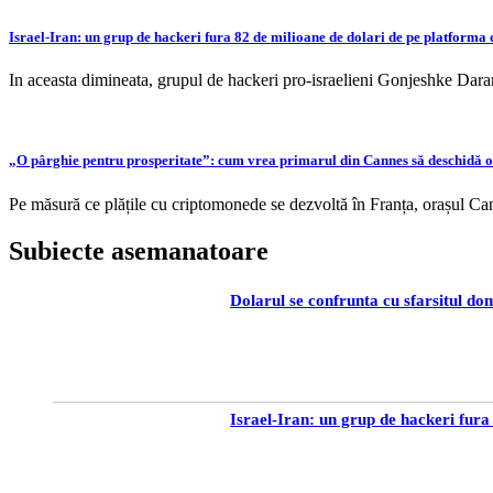
Israel-Iran: un grup de hackeri fura 82 de milioane de dolari de pe platform
In aceasta dimineata, grupul de hackeri pro-israelieni Gonjeshke Dara
„O pârghie pentru prosperitate”: cum vrea primarul din Cannes să deschidă 
Pe măsură ce plățile cu criptomonede se dezvoltă în Franța, orașul Can
Subiecte asemanatoare
Dolarul se confrunta cu sfarsitul dom
Israel-Iran: un grup de hackeri fur