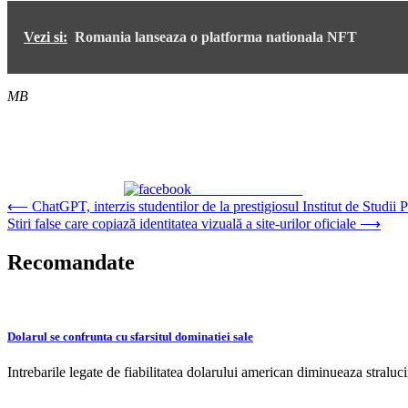
Vezi si:
Romania lanseaza o platforma nationala NFT
MB
Share on Facebook
Navigare
⟵
ChatGPT, interzis studentilor de la prestigiosul Institut de Studii P
Stiri false care copiază identitatea vizuală a site-urilor oficiale
⟶
în
articole
Recomandate
Dolarul se confrunta cu sfarsitul dominatiei sale
Intrebarile legate de fiabilitatea dolarului american diminueaza stralu