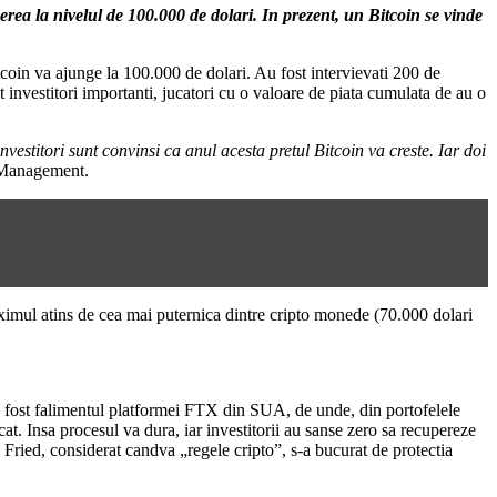
ngerea la nivelul de 100.000 de dolari. In prezent, un Bitcoin se vinde
tcoin va ajunge la 100.000 de dolari. Au fost intervievati 200 de
 investitori importanti, jucatori cu o valoare de piata cumulata de au o
nvestitori sunt convinsi ca anul acesta pretul Bitcoin va creste. Iar doi
t Management.
 Maximul atins de cea mai puternica dintre cripto monede (70.000 dolari
 a fost falimentul platformei FTX din SUA, de unde, din portofelele
t. Insa procesul va dura, iar investitorii au sanse zero sa recupereze
 Fried, considerat candva „regele cripto”, s-a bucurat de protectia