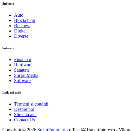
Subiecte
Auto
Blockchain
Business
Digital
Diverse
Subiecte
Financiar
Hardware
Sanatate
Social Media
Software
Link-uri utile
Termeni si conditii
Despre noi
Stirea ta aici
Contact Us
Copyright © 2026
SmartFuture.ro
- office [@] smartfuture.ro - Viitor