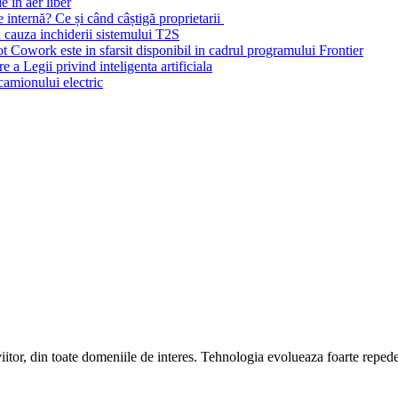
e în aer liber
e internă? Ce și când câștigă proprietarii
n cauza inchiderii sistemului T2S
ot Cowork este in sfarsit disponibil in cadrul programului Frontier
 a Legii privind inteligenta artificiala
amionului electric
viitor, din toate domeniile de interes. Tehnologia evolueaza foarte repede, 