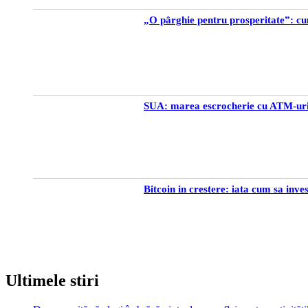
„O pârghie pentru prosperitate”: c
SUA: marea escrocherie cu ATM-uril
Bitcoin in crestere: iata cum sa inve
Ultimele stiri