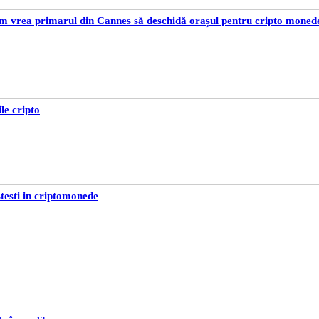
um vrea primarul din Cannes să deschidă orașul pentru cripto moned
e cripto
stesti in criptomonede