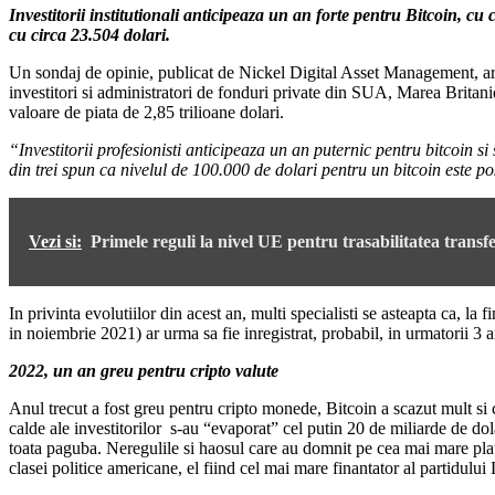
Investitorii institutionali anticipeaza un an forte pentru Bitcoin, cu 
cu circa 23.504 dolari.
Un sondaj de opinie, publicat de Nickel Digital Asset Management, arata
investitori si administratori de fonduri private din SUA, Marea Britani
valoare de piata de 2,85 trilioane dolari.
“Investitorii profesionisti anticipeaza un an puternic pentru bitcoin si
din trei spun ca nivelul de 100.000 de dolari pentru un bitcoin este p
Vezi si:
Primele reguli la nivel UE pentru trasabilitatea trans
In privinta evolutiilor din acest an, multi specialisti se asteapta ca, 
in noiembrie 2021) ar urma sa fie inregistrat, probabil, in urmatorii 3 a
2022, un an greu pentru cripto valute
Anul trecut a fost greu pentru cripto monede, Bitcoin a scazut mult si
calde ale investitorilor s-au “evaporat” cel putin 20 de miliarde de do
toata paguba. Neregulile si haosul care au domnit pe cea mai mare platf
clasei politice americane, el fiind cel mai mare finantator al partidul