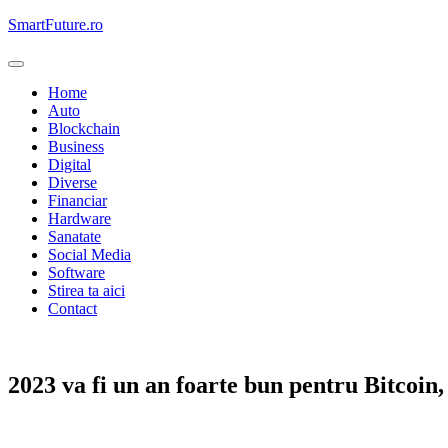
Skip
SmartFuture.ro
to
content
Home
Auto
Blockchain
Business
Digital
Diverse
Financiar
Hardware
Sanatate
Social Media
Software
Stirea ta aici
Contact
Blockchain
2023 va fi un an foarte bun pentru Bitcoin