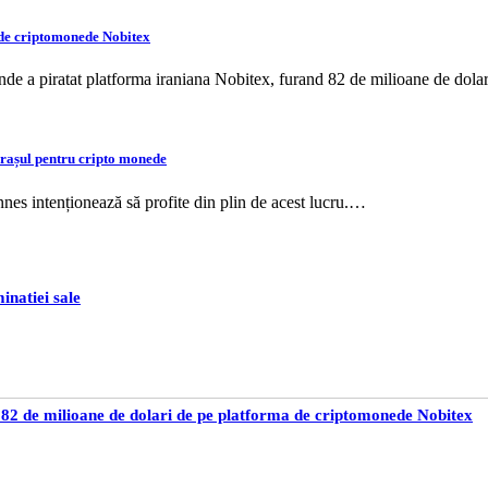
a de criptomonede Nobitex
nde a piratat platforma iraniana Nobitex, furand 82 de milioane de dol
orașul pentru cripto monede
nes intenționează să profite din plin de acest lucru.…
inatiei sale
a 82 de milioane de dolari de pe platforma de criptomonede Nobitex