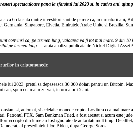
cresteri spectaculoase pana la sfarsitul lui 2023 si, in cativa ani, aju
 ca 65 la suta dintre investitori sunt de parere ca, in urmatorii ani, Bi
e, Germania, Singapore, Elvetia, Emiratele Arabe Unite si Brazilia. Sunt
 sunt convinsi ca, pe termen lung, valoarea va fi tot mai mare. 9 din 10 i
osibil pe termen lung” –
arata analiza publicata de Nickel Digital Asse
ferurilor in criptomonede
la finele lui 2023, pretul sa depaseasca 30.000 dolari pentru un Bitcoin.
ni sau, spun cei mai rezervati, in urmatorii 5 ani.
 constant si, automat, si celelalte monede cripto. Lovitura cea mai mare
lari. Patronul FTX, Sam Bankman Fried, a fost arestat si acum este judeca
orma cripto din lume au fost ignorate de autoritati mult timp. De altfel,
ui Democrat, al presedintelui Joe Biden, dupa George Soros.