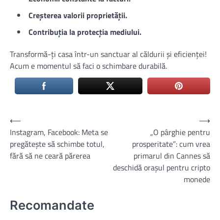
Creșterea valorii proprietății.
Contribuția la protecția mediului.
Transformă-ți casa într-un sanctuar al căldurii și eficienței!
Acum e momentul să faci o schimbare durabilă.
Navigare
⟵
⟶
Instagram, Facebook: Meta se
„O pârghie pentru
în
pregătește să schimbe totul,
prosperitate”: cum vrea
articole
fără să ne ceară părerea
primarul din Cannes să
deschidă orașul pentru cripto
monede
Recomandate