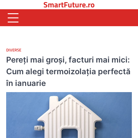
SmartFuture.ro
Skip
to
content
DIVERSE
Pereți mai groși, facturi mai mici:
Cum alegi termoizolația perfectă
în ianuarie