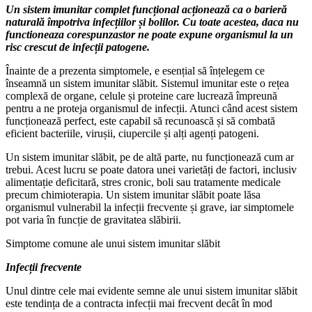
Un sistem imunitar complet funcțional acționează ca o barieră
naturală împotriva infecțiilor și bolilor. Cu toate acestea, daca nu
functioneaza corespunzastor ne poate expune organismul la un
risc crescut de infecții patogene.
Înainte de a prezenta simptomele, e esențial să înțelegem ce
înseamnă un sistem imunitar slăbit. Sistemul imunitar este o rețea
complexă de organe, celule și proteine care lucrează împreună
pentru a ne proteja organismul de infecții. Atunci când acest sistem
funcționează perfect, este capabil să recunoască și să combată
eficient bacteriile, virușii, ciupercile și alți agenți patogeni.
Un sistem imunitar slăbit, pe de altă parte, nu funcționează cum ar
trebui. Acest lucru se poate datora unei varietăți de factori, inclusiv
alimentație deficitară, stres cronic, boli sau tratamente medicale
precum chimioterapia. Un sistem imunitar slăbit poate lăsa
organismul vulnerabil la infecții frecvente și grave, iar simptomele
pot varia în funcție de gravitatea slăbirii.
Simptome comune ale unui sistem imunitar slăbit
Infecții frecvente
Unul dintre cele mai evidente semne ale unui sistem imunitar slăbit
este tendința de a contracta infecții mai frecvent decât în mod