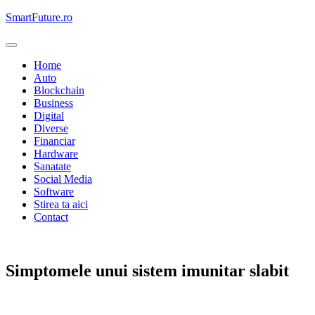
Skip
SmartFuture.ro
to
content
Home
Auto
Blockchain
Business
Digital
Diverse
Financiar
Hardware
Sanatate
Social Media
Software
Stirea ta aici
Contact
Sanatate
Simptomele unui sistem imunitar slabit