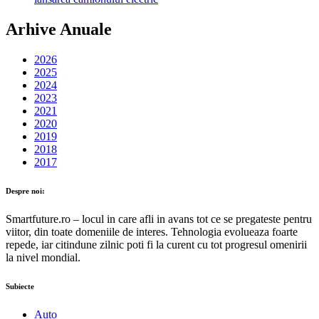
Arhive Anuale
2026
2025
2024
2023
2021
2020
2019
2018
2017
Despre noi:
Smartfuture.ro – locul in care afli in avans tot ce se pregateste pentru
viitor, din toate domeniile de interes. Tehnologia evolueaza foarte
repede, iar citindune zilnic poti fi la curent cu tot progresul omenirii
la nivel mondial.
Subiecte
Auto