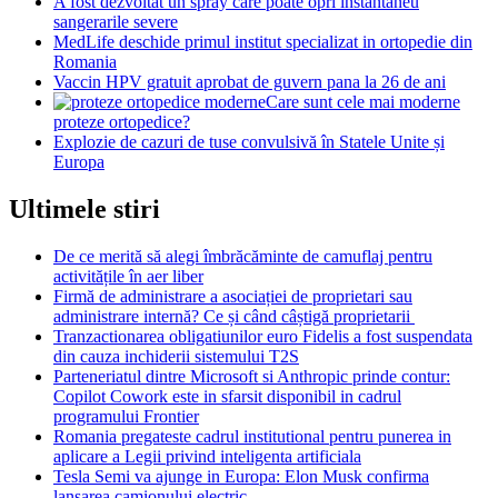
A fost dezvoltat un spray care poate opri instantaneu
sangerarile severe
MedLife deschide primul institut specializat in ortopedie din
Romania
Vaccin HPV gratuit aprobat de guvern pana la 26 de ani
Care sunt cele mai moderne
proteze ortopedice?
Explozie de cazuri de tuse convulsivă în Statele Unite și
Europa
Ultimele stiri
De ce merită să alegi îmbrăcăminte de camuflaj pentru
activitățile în aer liber
Firmă de administrare a asociației de proprietari sau
administrare internă? Ce și când câștigă proprietarii
Tranzactionarea obligatiunilor euro Fidelis a fost suspendata
din cauza inchiderii sistemului T2S
Parteneriatul dintre Microsoft si Anthropic prinde contur:
Copilot Cowork este in sfarsit disponibil in cadrul
programului Frontier
Romania pregateste cadrul institutional pentru punerea in
aplicare a Legii privind inteligenta artificiala
Tesla Semi va ajunge in Europa: Elon Musk confirma
lansarea camionului electric