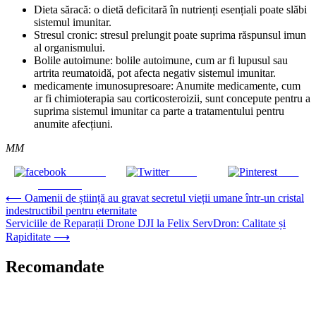
Dieta săracă: o dietă deficitară în nutrienți esențiali poate slăbi
sistemul imunitar.
Stresul cronic: stresul prelungit poate suprima răspunsul imun
al organismului.
Bolile autoimune: bolile autoimune, cum ar fi lupusul sau
artrita reumatoidă, pot afecta negativ sistemul imunitar.
medicamente imunosupresoare: Anumite medicamente, cum
ar fi chimioterapia sau corticosteroizii, sunt concepute pentru a
suprima sistemul imunitar ca parte a tratamentului pentru
anumite afecțiuni.
MM
Share on
Tweet
Save
Facebook
Navigare
⟵
Oamenii de știință au gravat secretul vieții umane într-un cristal
indestructibil pentru eternitate
în
Serviciile de Reparații Drone DJI la Felix ServDron: Calitate și
articole
Rapiditate
⟶
Recomandate