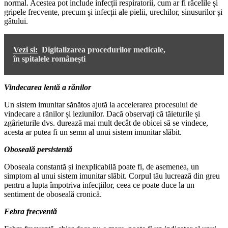
normal. Acestea pot include infecții respiratorii, cum ar fi răcelile și
gripele frecvente, precum și infecții ale pielii, urechilor, sinusurilor și
gâtului.
Vezi si:
Digitalizarea procedurilor medicale,
în spitalele românești
Vindecarea lentă a rănilor
Un sistem imunitar sănătos ajută la accelerarea procesului de
vindecare a rănilor și leziunilor. Dacă observați că tăieturile și
zgârieturile dvs. durează mai mult decât de obicei să se vindece,
acesta ar putea fi un semn al unui sistem imunitar slăbit.
Oboseală persistentă
Oboseala constantă și inexplicabilă poate fi, de asemenea, un
simptom al unui sistem imunitar slăbit. Corpul tău lucrează din greu
pentru a lupta împotriva infecțiilor, ceea ce poate duce la un
sentiment de oboseală cronică.
Febra frecventă