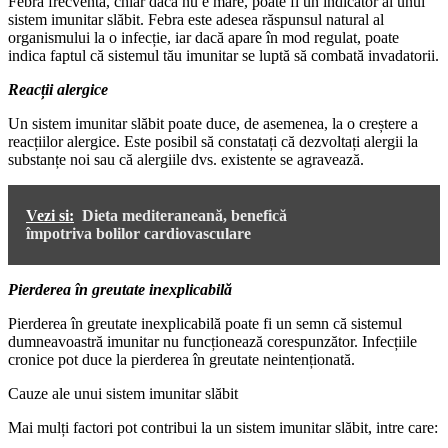
Febra frecventă, chiar daca nu e mare, poate fi un indicator al unui
sistem imunitar slăbit. Febra este adesea răspunsul natural al
organismului la o infecție, iar dacă apare în mod regulat, poate
indica faptul că sistemul tău imunitar se luptă să combată invadatorii.
Reacții alergice
Un sistem imunitar slăbit poate duce, de asemenea, la o creștere a
reacțiilor alergice. Este posibil să constatați că dezvoltați alergii la
substanțe noi sau că alergiile dvs. existente se agravează.
Vezi si:
Dieta mediteraneană, benefică
împotriva bolilor cardiovasculare
Pierderea în greutate inexplicabilă
Pierderea în greutate inexplicabilă poate fi un semn că sistemul
dumneavoastră imunitar nu funcționează corespunzător. Infecțiile
cronice pot duce la pierderea în greutate neintenționată.
Cauze ale unui sistem imunitar slăbit
Mai mulți factori pot contribui la un sistem imunitar slăbit, intre care: