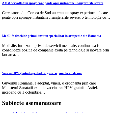
A fost dezvoltat un spray care poate opri instantaneu sangerarile severe
Cercetatorii din Coreea de Sud au creat un spray experimental care
poate opri aproape instantaneu sangerarile severe, o tehnologie cu…
MedLife deschide primul institut specializat in ortopedie din Romania
MedLife, furnizorul privat de servicii medicale, continua sa isi
consolideze pozitia de companie axata pe tehnologie si inovare prin
lansarea…
Vaccin HPV gratuit aprobat de guvern pana la 26 de ani
Guvernul Romaniei a adoptat, vineri, o ordonanta prin care
Ministerul Sanatatii extinde vaccinarea HPV gratuita. Astfel,
incepand cu 1 octombrie…
Subiecte asemanatoare