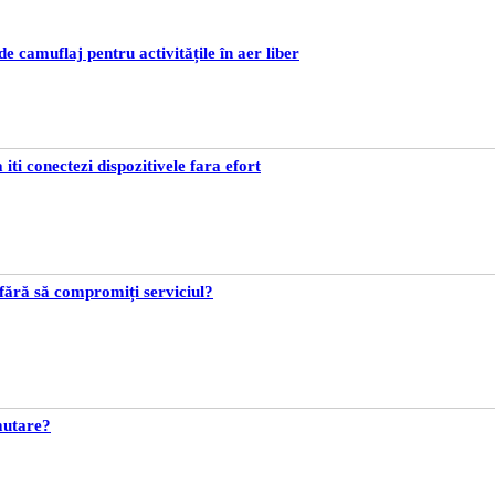
 camuflaj pentru activitățile în aer liber
iti conectezi dispozitivele fara efort
fără să compromiți serviciul?
 mutare?