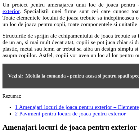
Un proiect pentru amenajarea unui loc de joaca pentru e
exterior
. Specialistii unei firme sunt cei care cunosc to
Toate elementele locului de joaca trebuie sa indeplineasca o 
un loc de joaca pentru copii, toate componentele si unitatile s
Structurile de sprijin ale echipamentului de joaca trebuie sa
de un an, si mai mult decat atat, copiii se pot juca chiar si
plastic, metal sau lemn ar trebui sa aiba un design simplu si
asupra copiilor. Astfel, copiii vor avea un loc al lor pentru 
Vezi si:
Mobila la comanda - pentru acasa si pentru spatii spec
Rezumat:
1
Amenajari locuri de joaca pentru exterior – Elemente
2
Paviment pentru locuri de joaca pentru exterior
Amenajari locuri de joaca pentru exterior