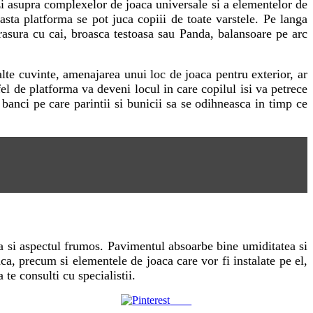
ezi asupra complexelor de joaca universale si a elementelor de
sta platforma se pot juca copiii de toate varstele. Pe langa
trasura cu cai, broasca testoasa sau Panda, balansoare pe arc
alte cuvinte, amenajarea unui loc de joaca pentru exterior, ar
fel de platforma va deveni locul in care copilul isi va petrece
e banci pe care parintii si bunicii sa se odihneasca in timp ce
ta si aspectul frumos. Pavimentul absoarbe bine umiditatea si
ca, precum si elementele de joaca care vor fi instalate pe el,
te consulti cu specialistii.
Save