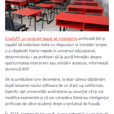
ChatGPT, un program bazat pe inteligenţa
artificială (AI) şi
capabil să redacteze texte cu răspunsuri la întrebări simple,
s-a răspândit foarte repede în universul educaţional,
determinându-i pe profesori să îşi pună întrebări despre
oportunitatea interzicerii sau utilizării acestuia, informează
duminică AFP.
De la jumătatea lunii decembrie, la doar câteva săptămâni
după lansarea noului software de un start-up californian,
OpenAI, opt universităţi australiene au anunţat că îşi vor
modifica examenele şi că vor considera folosirea inteligenţei
artificiale de către studenţi drept o tentativă de fraudă.
În 2023, examenele lor vor fi „supravegheate” şi vor include