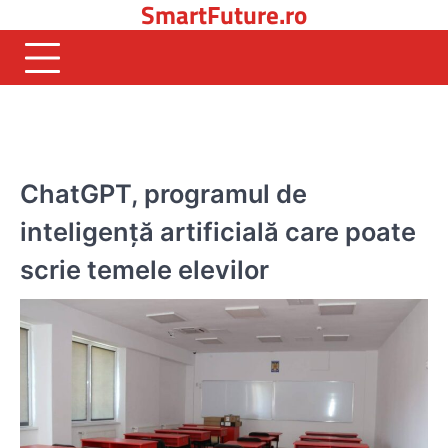
SmartFuture.ro
Skip
to
content
SOFTWARE
ChatGPT, programul de
inteligență artificială care poate
scrie temele elevilor