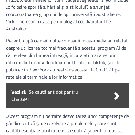
„o folosire sporită a hârtiei şi a stiloului”, a anunţat
coordonatoarea grupului de opt universităţi australiene,
Vicki Thomson, citată pe un blog al cotidianului The
Australian.
Recent, după ce mai multe companii mass-media au relatat
despre utilizarea tot mai frecventă a acestui program AI de
către elevi din lumea întreagă, încurajaţi mai ales prin
intermediul unor videoclipuri publicate pe TikTok, şcolile
publice din New York au restrâns accesul la ChatGPT pe
reţelele şi terminalele lor informatice.
Vezi si:
Se caută antidot pentru
ChatGPT
„Acest program nu permite dezvoltarea unor competenţe de
gândire critică şi de rezolvare a problemelor, care sunt
calităţi esenţiale pentru reuşita şcolară şi pentru reuşita