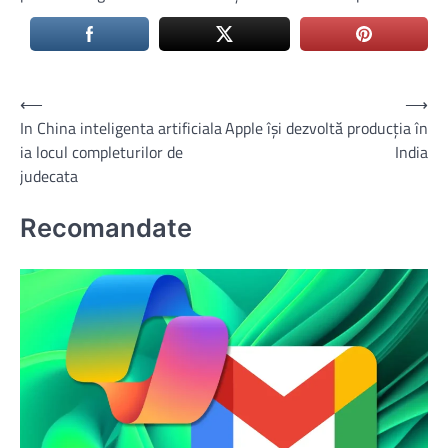
Navigare
⟵
⟶
In China inteligenta artificiala
Apple își dezvoltă producția în
în
ia locul completurilor de
India
articole
judecata
Recomandate