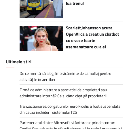
lua trenul
Scarlett Johansson acuza
OpenAI ca a creat un chatbot
cu o voce foarte
asemanatoare cu a ei
Ultimele stiri
De ce merită să alegi îmbrăcăminte de camuflaj pentru
activitățile în aer liber
Firmă de administrare a asociației de proprietari sau
administrare internă? Ce și când câștigă proprietarii
Tranzactionarea obligatiunilor euro Fidelis a fost suspendata
din cauza inchiderii sistemului T2S
Parteneriatul dintre Microsoft si Anthropic prinde contur:
Copilot Cowork este in sfarsit disponibil in cadrul programului