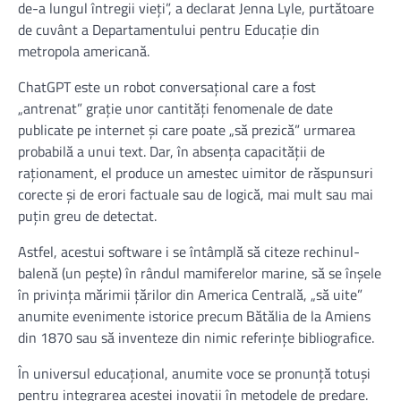
de-a lungul întregii vieţi”, a declarat Jenna Lyle, purtătoare
de cuvânt a Departamentului pentru Educaţie din
metropola americană.
ChatGPT este un robot conversaţional care a fost
„antrenat” graţie unor cantităţi fenomenale de date
publicate pe internet şi care poate „să prezică” urmarea
probabilă a unui text. Dar, în absenţa capacităţii de
raţionament, el produce un amestec uimitor de răspunsuri
corecte şi de erori factuale sau de logică, mai mult sau mai
puţin greu de detectat.
Astfel, acestui software i se întâmplă să citeze rechinul-
balenă (un peşte) în rândul mamiferelor marine, să se înşele
în privinţa mărimii ţărilor din America Centrală, „să uite”
anumite evenimente istorice precum Bătălia de la Amiens
din 1870 sau să inventeze din nimic referinţe bibliografice.
În universul educaţional, anumite voce se pronunţă totuşi
pentru integrarea acestei inovaţii în metodele de predare.