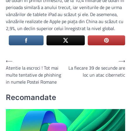
de dolari în primul trimestru, de la 10,4 miliarde de dolari în
perioada similară a anului trecut, iar veniturile de pe urma
vânzărilor de tablete iPad au scăzut şi ele. De asemenea,
vânzările realizate de Apple pe piaţa din China au scăzut cu
2,9%, un declin superior celui înregistrat la nivel global.
Navigare
⟵
⟶
Atentie la escroci ! Tot mai
La fiecare 39 de secunde are
în
multe tentative de phishing
loc un atac cibernetic
articole
in numele Postei Romane
Recomandate