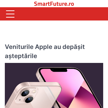
SmartFuture.ro
Skip
to
content
SOFTWARE
Veniturile Apple au depășit
așteptările