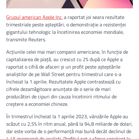
Grupul american Apple Inc.
a raportat joi seara rezultate
trimestriale peste aşteptări, o demonstraţie a rezistenţei
gigantului tehnologic la încetinirea economiei mondiale,
transmite Reuters.
Acţiunile celei mai mari companii americane, în funcţie de
capitalizarea de piaţă, au crescut cu 2% după ce Apple a
raportat o cifră de afaceri şi un profit peste aşteptările
analiştilor de pe Wall Street pentru trimestrul care s-a
încheiat la 1 aprilie. Rezultatele Apple contrastează cu
cifrele dezamăgitoare anunţate de o serie de mari
producători de cipuri din cauza încetinirii ritmului de
creştere a economiei chineze.
În trimestrul încheiat la 1 aprilie 2023, vânzările Apple au
scăzut cu 2,5% în ritm anual, până la 94,8 miliarde de dolari,
dar este vorba de o performanţă mai bună decât declinul de
4,4% prognozat de analişti. Profitul net a rămas constant la