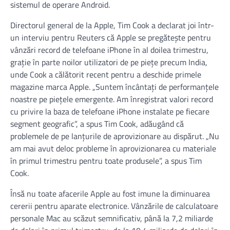
sistemul de operare Android.
Directorul general de la Apple, Tim Cook a declarat joi într-
un interviu pentru Reuters că Apple se pregăteşte pentru
vânzări record de telefoane iPhone în al doilea trimestru,
graţie în parte noilor utilizatori de pe pieţe precum India,
unde Cook a călătorit recent pentru a deschide primele
magazine marca Apple. „Suntem încântaţi de performanţele
noastre pe pieţele emergente. Am înregistrat valori record
cu privire la baza de telefoane iPhone instalate pe fiecare
segment geografic”, a spus Tim Cook, adăugând că
problemele de pe lanţurile de aprovizionare au dispărut. „Nu
am mai avut deloc probleme în aprovizionarea cu materiale
în primul trimestru pentru toate produsele”, a spus Tim
Cook.
Însă nu toate afacerile Apple au fost imune la diminuarea
cererii pentru aparate electronice. Vânzările de calculatoare
personale Mac au scăzut semnificativ, până la 7,2 miliarde