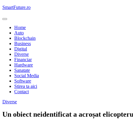
Skip
SmartFuture.ro
to
content
Home
Auto
Blockchain
Business
Digital
Diverse
Financiar
Hardware
Sanatate
Social Media
Software
Stirea ta aici
Contact
Diverse
Un obiect neidentificat a acroșat elicopter