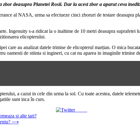
a zbor deasupra Planetei Rosii. Dar la acest zbor a aparut ceva inedit:
erance al NASA, urma sa efectueze cinci zboruri de testare deasupra plan
te. Ingenuity s-a ridicat la o inaltime de 10 metri deasupra suprafetei l
zitionarea elicopterului.
pei care au analizat datele trimise de elicopterul marțian. O mica bucat
u oamenii de stiinta si ingineri, cu cat nu aparea in imaginile trimise de
copterului, a cazut in cele din urma la sol. Cu toate acestea, datele teleme
tiile sunt inca în curs.
Tweet
meaza si alte tari?
meniu?
⟶