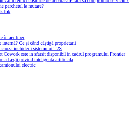
Cum reduci costurile de debarasare fără să compromiți serviciul?
rie parchetul la mutare?
TikTok
e în aer liber
e internă? Ce și când câștigă proprietarii
n cauza inchiderii sistemului T2S
ot Cowork este in sfarsit disponibil in cadrul programului Frontier
 a Legii privind inteligenta artificiala
amionului electric