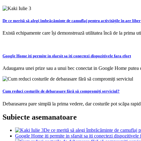
De ce merită să alegi îmbrăcăminte de camuflaj pentru activitățile în aer liber
Există echipamente care își demonstrează utilitatea încă de la prima u
Google Home iti permite in sfarsit sa iti conectezi dispozitivele fara efort
Adaugarea unei prize sau a unui bec conectat in Google Home putea 
Cum reduci costurile de debarasare fără să compromiți serviciul?
Debarasarea pare simplă la prima vedere, dar costurile pot scăpa rapid
Subiecte asemanatoare
De ce merită să alegi îmbrăcăminte de camuflaj pen
Google Home iti permite in sfarsit sa iti conectezi dispozitivele 