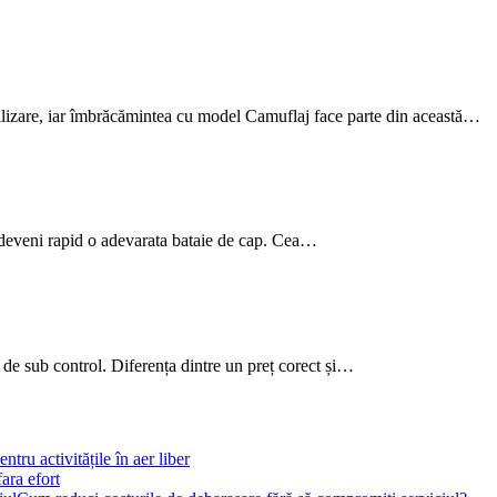
tilizare, iar îmbrăcămintea cu model Camuflaj face parte din această…
deveni rapid o adevarata bataie de cap. Cea…
 de sub control. Diferența dintre un preț corect și…
tru activitățile în aer liber
fara efort