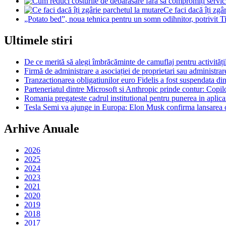
Ce faci dacă îți zgâ
„Potato bed”, noua tehnica pentru un somn odihnitor, potrivit 
Ultimele stiri
De ce merită să alegi îmbrăcăminte de camuflaj pentru activitățil
Firmă de administrare a asociației de proprietari sau administrar
Tranzactionarea obligatiunilor euro Fidelis a fost suspendata di
Parteneriatul dintre Microsoft si Anthropic prinde contur: Copil
Romania pregateste cadrul institutional pentru punerea in aplicare
Tesla Semi va ajunge in Europa: Elon Musk confirma lansarea c
Arhive Anuale
2026
2025
2024
2023
2021
2020
2019
2018
2017