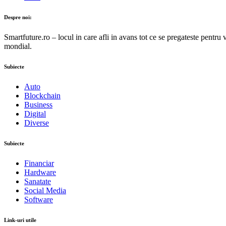
Despre noi:
Smartfuture.ro – locul in care afli in avans tot ce se pregateste pentru 
mondial.
Subiecte
Auto
Blockchain
Business
Digital
Diverse
Subiecte
Financiar
Hardware
Sanatate
Social Media
Software
Link-uri utile