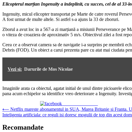
Elicopterul marțian Ingenuity a indeplinit, cu succes, cel de al 33-le
Ingenuity, micul elicopter transportat pe Marte de catre roverul Persev
A fost urmat de multe altele. Si astfel s-a ajuns la 33 de zboruri.
Zborul a avut loc in a 567-a zi marțiană a misiunii Perseverance pe Mar
o viteza de croaziera de aproximativ 5 m/s. Obiectivul zilei a fost repo
Ceea ce a observat camera sa de navigatie i-a surprins pe membrii echi
Debris (FOD). Un obiect a carui prezenta pare cu atat mai ciudata pentr
Vezi si:
Darurile de Mos Nicolae
Imaginile arata ca obiectul, agatat initial de unul dintre picioarele eli
pana acum echipelor sa identifice vreo deteriorare a Ingenuity. Investiga
Share on Facebook
Navigare
⟵
Netflix mareste abonamentul in SUA, Marea Britanie si Franta. Ur
Inteligenta artificiala: ce reguli isi doresc mogulii de top din acest do
în
articole
Recomandate