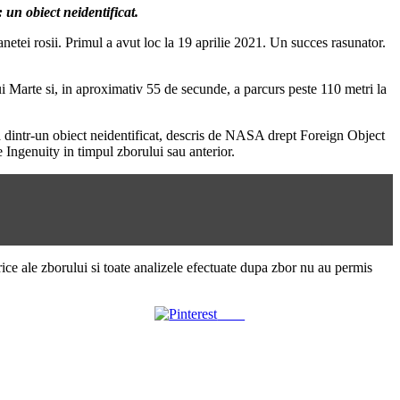
 un obiect neidentificat.
etei rosii. Primul a avut loc la 19 aprilie 2021. Un succes rasunator.
ui Marte si, in aproximativ 55 de secunde, a parcurs peste 110 metri la
a dintr-un obiect neidentificat, descris de NASA drept Foreign Object
 Ingenuity in timpul zborului sau anterior.
trice ale zborului si toate analizele efectuate dupa zbor nu au permis
Save